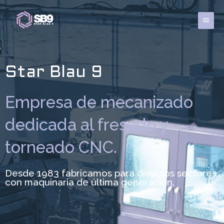
Ir
al
Menú
contenido
princi
Star Blau 9
Empresa de mecanizado
dedicada al fresado y
torneado CNC.
Desde 1983 fabricamos para diversos sectores
con maquinaria de última generación.