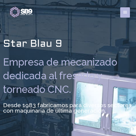
Ir
al
Menú
contenido
princi
Star Blau 9
Empresa de mecanizado
dedicada al fresado y
torneado CNC.
Desde 1983 fabricamos para diversos sectores
con maquinaria de última generación.