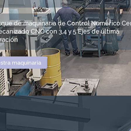
rque de maquinaria de Control Numérico Ce
canizado CNC con 3,4 y 5 Ejes de última
ración
stra maquinaria