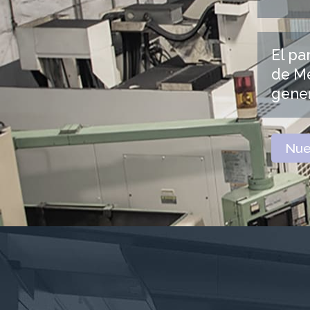
El pa
de Me
gene
Nue