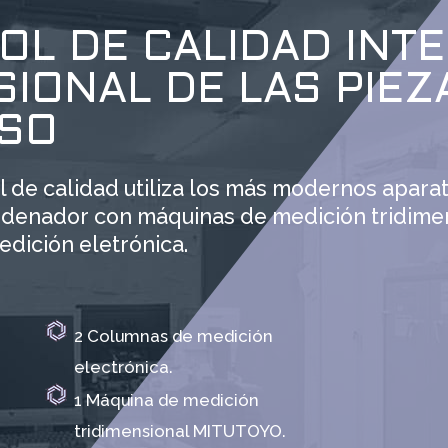
OL DE CALIDAD INT
IONAL DE LAS PIEZ
SO
 de calidad utiliza los más modernos aparat
ordenador con máquinas de medición tridime
dición eletrónica.
2 Columnas de medición
electrónica.
1 Máquina de medición
tridimensional MITUTOYO.