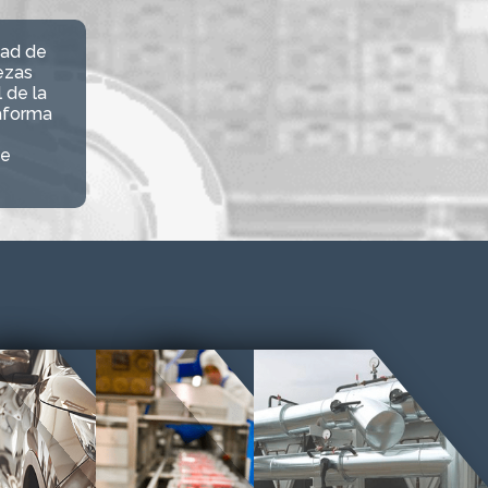
dad de
ezas
 de la
aforma
de