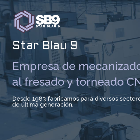
Ir
al
contenido
Star Blau 9
Empresa de mecanizado
al fresado y torneado C
Desde 1983 fabricamos para diversos sector
de última generación.