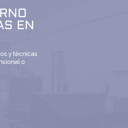
ERNO
AS EN
os y técnicas
nsional o