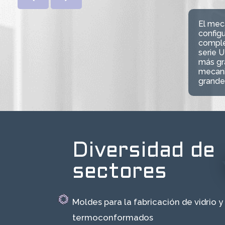
El mec
configu
comple
serie 
más gra
mecani
grande
Diversidad de
sectores
Moldes para la fabricación de vidrio y
termoconformados