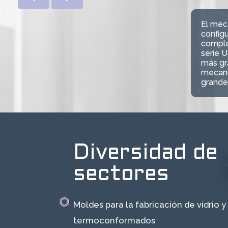
El mec
configu
comple
serie 
más gra
mecani
grande
Diversidad de
sectores
Moldes para la fabricación de vidrio y
termoconformados