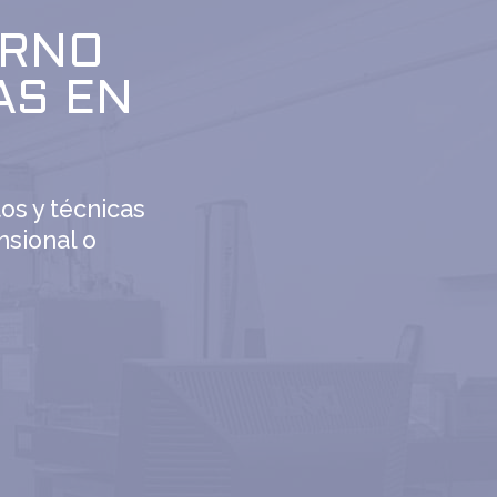
ERNO
AS EN
os y técnicas
nsional o