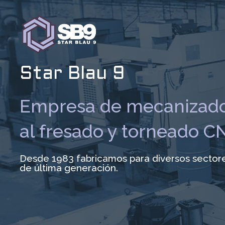
Ir
al
contenido
Star Blau 9
Empresa de mecanizado
al fresado y torneado C
Desde 1983 fabricamos para diversos sector
de última generación.