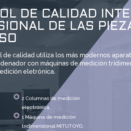
OL DE CALIDAD INT
IONAL DE LAS PIEZ
SO
 de calidad utiliza los más modernos aparat
ordenador con máquinas de medición tridime
dición eletrónica.
2 Columnas de medición
electrónica.
1 Máquina de medición
tridimensional MITUTOYO.