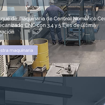
rque de maquinaria de Control Numérico Ce
canizado CNC con 3,4 y 5 Ejes de última
ración
stra maquinaria