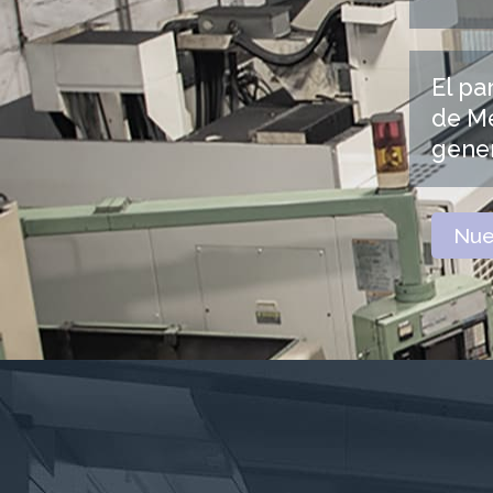
El pa
de Me
gene
Nue