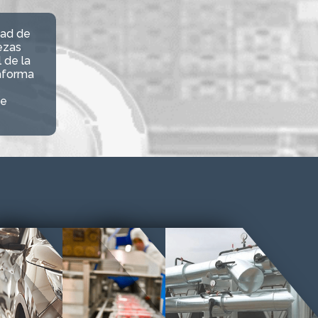
dad de
ezas
 de la
aforma
de