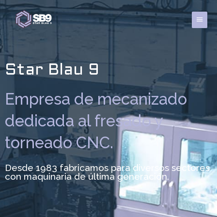
Ir
al
Menú
contenido
princi
Star Blau 9
Empresa de mecanizado
dedicada al fresado y
torneado CNC.
Desde 1983 fabricamos para diversos sectores
con maquinaria de última generación.