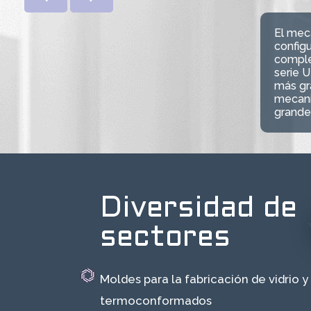
El mec
configu
comple
serie 
más gra
mecani
grande
Diversidad de
sectores
Moldes para la fabricación de vidrio y
termoconformados