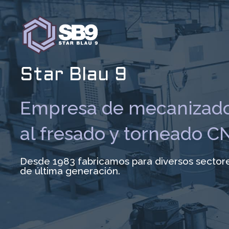
Ir
al
contenido
Star Blau 9
Empresa de mecanizado
al fresado y torneado C
Desde 1983 fabricamos para diversos sector
de última generación.