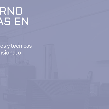
ERNO
AS EN
os y técnicas
nsional o