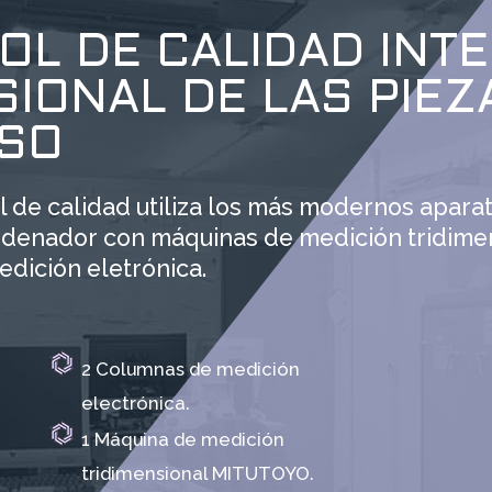
OL DE CALIDAD INT
IONAL DE LAS PIEZ
SO
 de calidad utiliza los más modernos aparat
ordenador con máquinas de medición tridime
dición eletrónica.
2 Columnas de medición
electrónica.
1 Máquina de medición
tridimensional MITUTOYO.