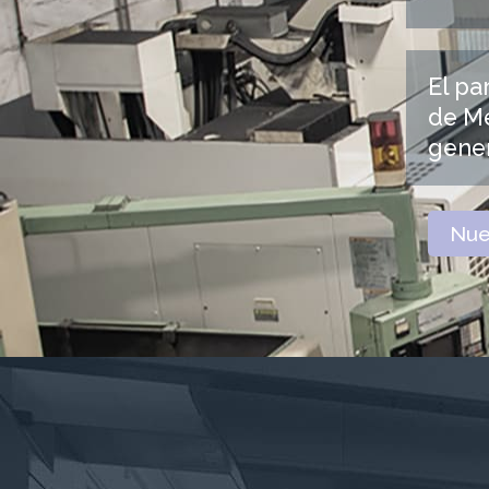
El pa
de Me
gene
Nue