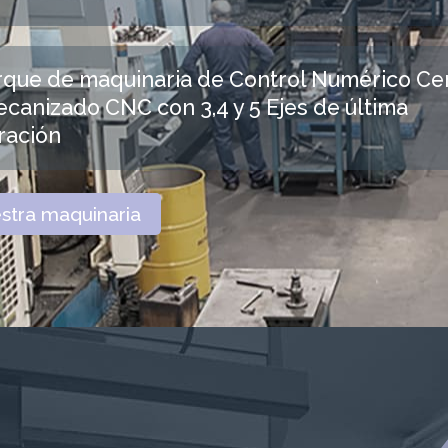
rque de maquinaria de Control Numérico Ce
canizado CNC con 3,4 y 5 Ejes de última
ración
stra maquinaria