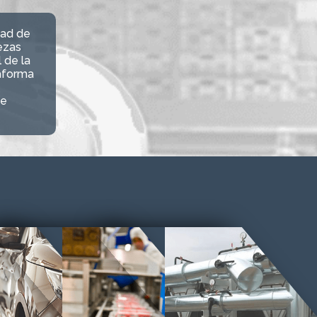
dad de
ezas
 de la
aforma
de