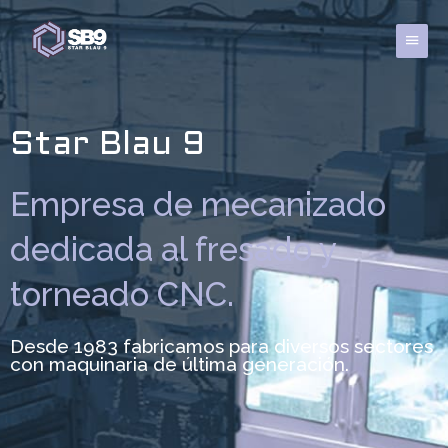
Ir
al
Menú
contenido
princi
Star Blau 9
Empresa de mecanizado
dedicada al fresado y
torneado CNC.
Desde 1983 fabricamos para diversos sectores
con maquinaria de última generación.