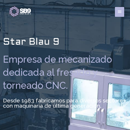
Ir
al
Menú
contenido
princi
Star Blau 9
Empresa de mecanizado
dedicada al fresado y
torneado CNC.
Desde 1983 fabricamos para diversos sectores
con maquinaria de última generación.