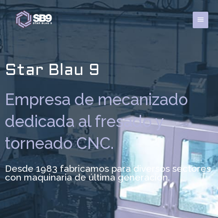
Ir
al
Menú
contenido
princi
Star Blau 9
Empresa de mecanizado
dedicada al fresado y
torneado CNC.
Desde 1983 fabricamos para diversos sectores
con maquinaria de última generación.