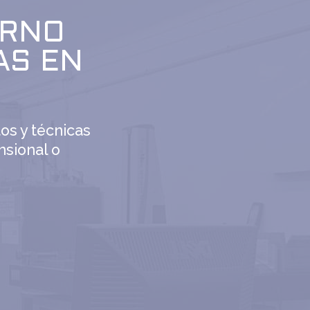
ERNO
AS EN
os y técnicas
nsional o