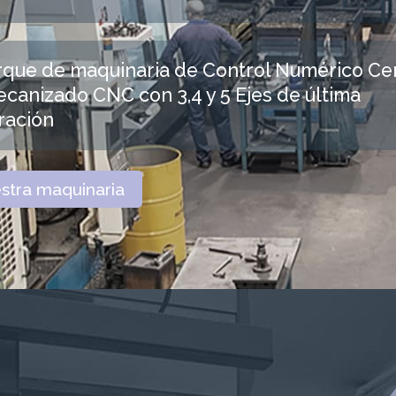
rque de maquinaria de Control Numérico Ce
canizado CNC con 3,4 y 5 Ejes de última
ración
stra maquinaria