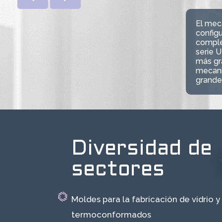
El mec
configu
comple
serie 
más gra
mecani
grande
Diversidad de
sectores
Moldes para la fabricación de vidrio y
termoconformados