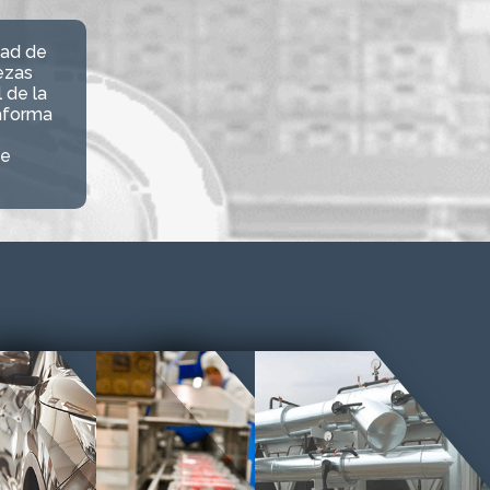
dad de
ezas
 de la
aforma
de