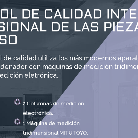
OL DE CALIDAD INT
IONAL DE LAS PIEZ
SO
 de calidad utiliza los más modernos aparat
ordenador con máquinas de medición tridime
dición eletrónica.
2 Columnas de medición
electrónica.
1 Máquina de medición
tridimensional MITUTOYO.