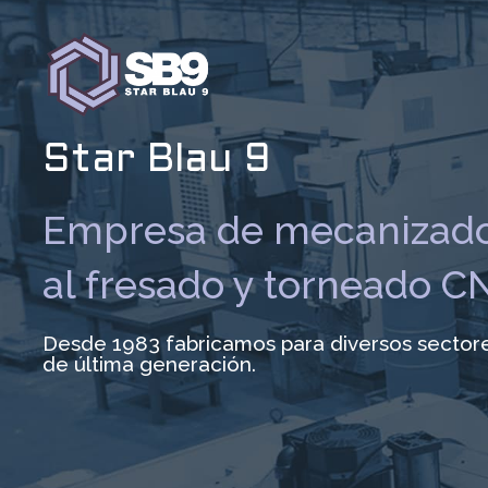
Ir
al
contenido
Star Blau 9
Empresa de mecanizado
al fresado y torneado C
Desde 1983 fabricamos para diversos sector
de última generación.