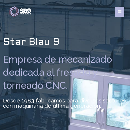
Ir
al
Menú
contenido
princi
Star Blau 9
Empresa de mecanizado
dedicada al fresado y
torneado CNC.
Desde 1983 fabricamos para diversos sectores
con maquinaria de última generación.