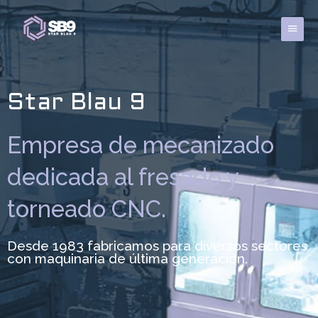
Ir
al
Menú
contenido
princi
Star Blau 9
Empresa de mecanizado
dedicada al fresado y
torneado CNC.
Desde 1983 fabricamos para diversos sectores
con maquinaria de última generación.