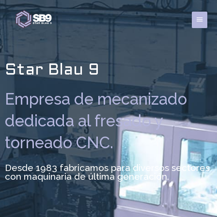
Ir
al
Menú
contenido
princi
Star Blau 9
Empresa de mecanizado
dedicada al fresado y
torneado CNC.
Desde 1983 fabricamos para diversos sectores
con maquinaria de última generación.