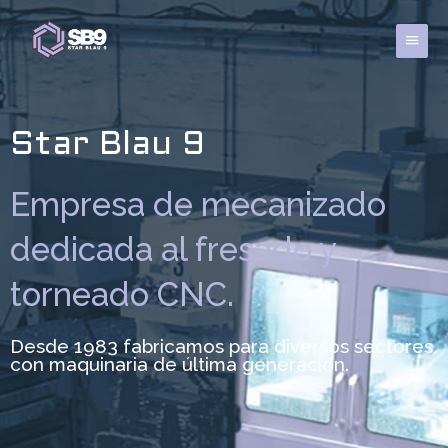
Ir
al
Menú
contenido
princi
Star Blau 9
Empresa de mecanizado
dedicada al fresado y
torneado CNC.
Desde 1983 fabricamos para diversos sectores
con maquinaria de última generación.